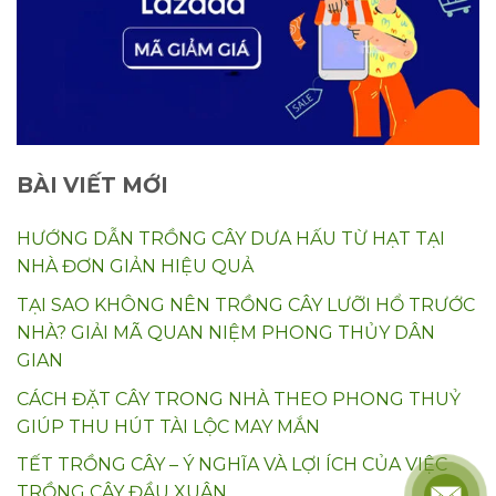
BÀI VIẾT MỚI
HƯỚNG DẪN TRỒNG CÂY DƯA HẤU TỪ HẠT TẠI
NHÀ ĐƠN GIẢN HIỆU QUẢ
TẠI SAO KHÔNG NÊN TRỒNG CÂY LƯỠI HỔ TRƯỚC
NHÀ? GIẢI MÃ QUAN NIỆM PHONG THỦY DÂN
GIAN
CÁCH ĐẶT CÂY TRONG NHÀ THEO PHONG THUỶ
GIÚP THU HÚT TÀI LỘC MAY MẮN
TẾT TRỒNG CÂY – Ý NGHĨA VÀ LỢI ÍCH CỦA VIỆC
TRỒNG CÂY ĐẦU XUÂN