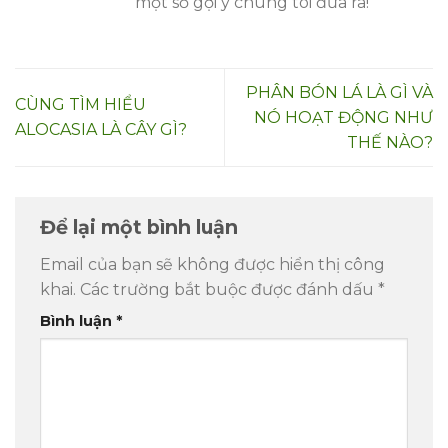
một số gợi ý chúng tôi đưa ra!
PHÂN BÓN LÁ LÀ GÌ VÀ
CÙNG TÌM HIỂU
NÓ HOẠT ĐỘNG NHƯ
ALOCASIA LÀ CÂY GÌ?
THẾ NÀO?
Để lại một bình luận
Email của bạn sẽ không được hiển thị công
khai.
Các trường bắt buộc được đánh dấu
*
Bình luận
*