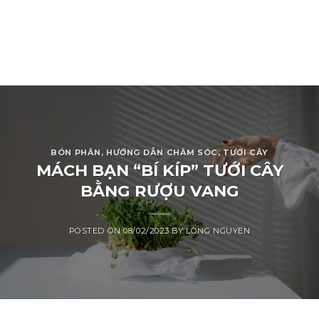
BÓN PHÂN
,
HƯỚNG DẪN CHĂM SÓC
,
TƯỚI CÂY
MÁCH BẠN “BÍ KÍP” TƯỚI CÂY
BẰNG RƯỢU VANG
POSTED ON
08/02/2023
BY
LONG NGUYEN