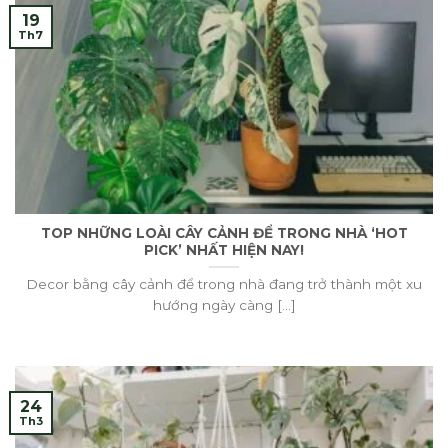
19
Th7
TOP NHỮNG LOÀI CÂY CẢNH ĐỂ TRONG NHÀ ‘HOT
PICK’ NHẤT HIỆN NAY!
Decor bằng cây cảnh để trong nhà đang trở thành một xu
hướng ngày càng [...]
24
Th3