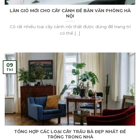
LÀN GIÓ MỚI CHO CÂY CẢNH ĐỂ BÀN VĂN PHÒNG HÀ
NỘI
Có rất nhiều loại cây cảnh nội thất được dùng để trang trí
có thể [...]
09
Th1
TỔNG HỢP CÁC LOẠI CÂY TRẦU BÀ ĐẸP NHẤT ĐỂ
TRỒNG TRONG NHÀ