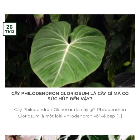
26
Th12
CÂY PHILODENDRON GLORIOSUM LÀ CÂY GÌ MÀ CÓ
SỨC HÚT ĐẾN VẬY?
Cây Philodendron Gloriosum là cây gì? Philodendron
Gloriosum là một loài Philodendron với vẻ đẹp [...]