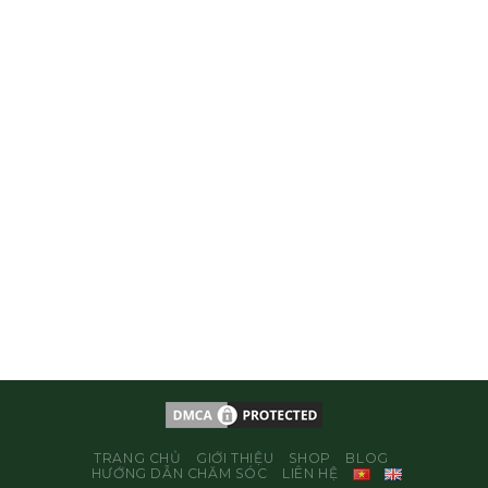
TRANG CHỦ
GIỚI THIỆU
SHOP
BLOG
HƯỚNG DẪN CHĂM SÓC
LIÊN HỆ