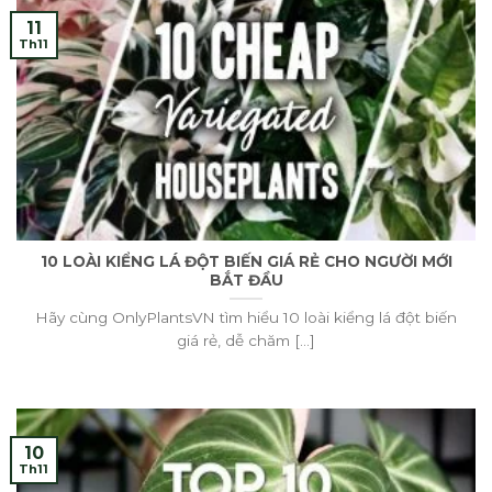
11
Th11
10 LOÀI KIỂNG LÁ ĐỘT BIẾN GIÁ RẺ CHO NGƯỜI MỚI
BẮT ĐẦU
Hãy cùng OnlyPlantsVN tìm hiểu 10 loài kiểng lá đột biến
giá rẻ, dễ chăm [...]
10
Th11