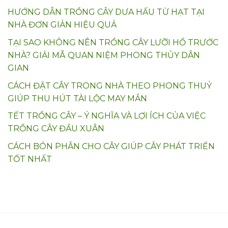
HƯỚNG DẪN TRỒNG CÂY DƯA HẤU TỪ HẠT TẠI
NHÀ ĐƠN GIẢN HIỆU QUẢ
TẠI SAO KHÔNG NÊN TRỒNG CÂY LƯỠI HỔ TRƯỚC
NHÀ? GIẢI MÃ QUAN NIỆM PHONG THỦY DÂN
GIAN
CÁCH ĐẶT CÂY TRONG NHÀ THEO PHONG THUỶ
GIÚP THU HÚT TÀI LỘC MAY MẮN
TẾT TRỒNG CÂY – Ý NGHĨA VÀ LỢI ÍCH CỦA VIỆC
TRỒNG CÂY ĐẦU XUÂN
CÁCH BÓN PHÂN CHO CÂY GIÚP CÂY PHÁT TRIỂN
TỐT NHẤT