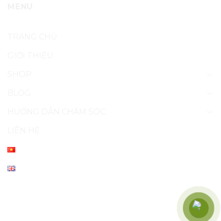
MENU
TRANG CHỦ
GIỚI THIỆU
SHOP
BLOG
HƯỚNG DẪN CHĂM SÓC
LIÊN HỆ