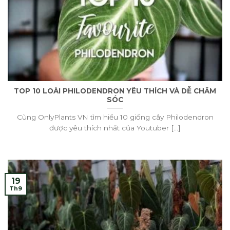
TOP 10 LOÀI PHILODENDRON YÊU THÍCH VÀ DỄ CHĂM
SÓC
Cùng OnlyPlants VN tìm hiểu 10 giống cây Philodendron
được yêu thích nhất của Youtuber [...]
19
Th9