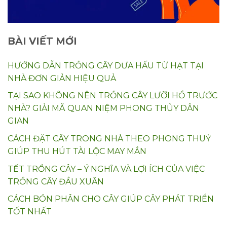
BÀI VIẾT MỚI
HƯỚNG DẪN TRỒNG CÂY DƯA HẤU TỪ HẠT TẠI
NHÀ ĐƠN GIẢN HIỆU QUẢ
TẠI SAO KHÔNG NÊN TRỒNG CÂY LƯỠI HỔ TRƯỚC
NHÀ? GIẢI MÃ QUAN NIỆM PHONG THỦY DÂN
GIAN
CÁCH ĐẶT CÂY TRONG NHÀ THEO PHONG THUỶ
GIÚP THU HÚT TÀI LỘC MAY MẮN
TẾT TRỒNG CÂY – Ý NGHĨA VÀ LỢI ÍCH CỦA VIỆC
TRỒNG CÂY ĐẦU XUÂN
CÁCH BÓN PHÂN CHO CÂY GIÚP CÂY PHÁT TRIỂN
TỐT NHẤT