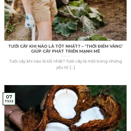
TƯỚI CÂY KHI NÀO LÀ TỐT NHẤT? – ‘THỜI ĐIỂM VÀNG’
GIÚP CÂY PHÁT TRIỂN MẠNH MẼ
Tưới cây khi nào là tốt nhất? Tưới cây là một trong những
yếu tố [...]
07
Th12