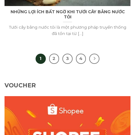
NHỮNG LỢI ÍCH BẤT NGỜ KHI TƯỚI CÂY BẰNG NƯỚC
TỎI
Tưới cây bằng nước tỏi là một phương pháp truyền thống
đã tồn tại từ [...]
1
2
3
4
VOUCHER