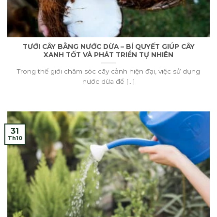
TƯỚI CÂY BẰNG NƯỚC DỪA – BÍ QUYẾT GIÚP CÂY
XANH TỐT VÀ PHÁT TRIỂN TỰ NHIÊN
Trong thế giới chăm sóc cây cảnh hiện đại, việc sử dụng
nước dừa để [...]
31
Th10