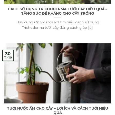
CÁCH SỬ DỤNG TRICHODERMA TƯỚI CÂY HIỆU QUẢ –
TĂNG SỨC ĐỀ KHÁNG CHO CÂY TRỒNG
Hãy cùng OnlyPlants VN tìm hiểu cách sử dụng
Trichoderma tưới cây đúng cách giúp [...]
30
Th10
TƯỚI NƯỚC ẤM CHO CÂY – LỢI ÍCH VÀ CÁCH TƯỚI HIỆU
QUẢ