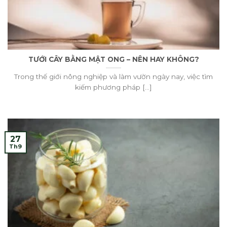
TƯỚI CÂY BẰNG MẬT ONG – NÊN HAY KHÔNG?
Trong thế giới nông nghiệp và làm vườn ngày nay, việc tìm
kiếm phương pháp [...]
27
Th9