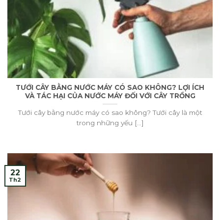
TƯỚI CÂY BẰNG NƯỚC MÁY CÓ SAO KHÔNG? LỢI ÍCH
VÀ TÁC HẠI CỦA NƯỚC MÁY ĐỐI VỚI CÂY TRỒNG
Tưới cây bằng nước máy có sao không? Tưới cây là một
trong những yếu [...]
22
Th2