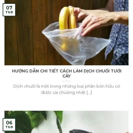
07
Th9
HƯỚNG DẪN CHI TIẾT CÁCH LÀM DỊCH CHUỐI TƯỚI
CÂY
Dịch chuối là một trong những loại phân bón hữu cơ
được ưa chuộng nhất [...]
06
Th9