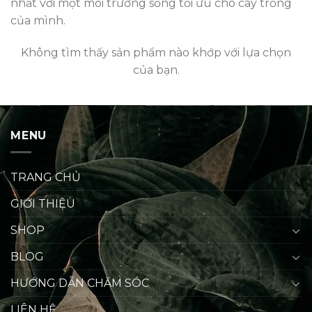
nhất với một môi trường sống tối ưu cho cây trồng
của mình.
Không tìm thấy sản phẩm nào khớp với lựa chọn
của bạn.
MENU
TRANG CHỦ
GIỚI THIỆU
SHOP
BLOG
HƯỚNG DẪN CHĂM SÓC
LIÊN HỆ