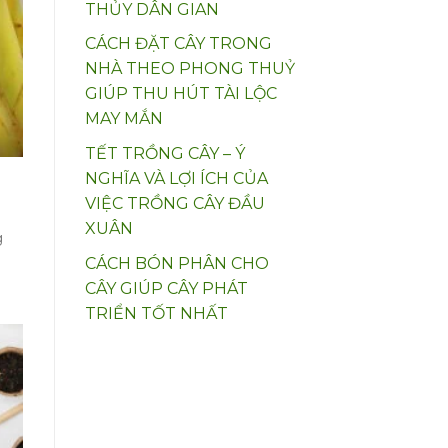
THỦY DÂN GIAN
CÁCH ĐẶT CÂY TRONG
NHÀ THEO PHONG THUỶ
GIÚP THU HÚT TÀI LỘC
MAY MẮN
TẾT TRỒNG CÂY – Ý
NGHĨA VÀ LỢI ÍCH CỦA
VIỆC TRỒNG CÂY ĐẦU
XUÂN
g
CÁCH BÓN PHÂN CHO
CÂY GIÚP CÂY PHÁT
TRIỂN TỐT NHẤT