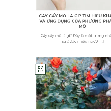
CÂY CẤY MÔ LÀ GÌ? TÌM HIỂU KH
VÀ ỨNG DỤNG CỦA PHƯƠNG PH
MÔ
Cây cấy mô là gì? Đây là một trong nh
hỏi được nhiều người [...]
07
Th5