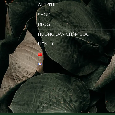
GIỚI THIỆU
SHOP
BLOG
HƯỚNG DẪN CHĂM SÓC
LIÊN HỆ