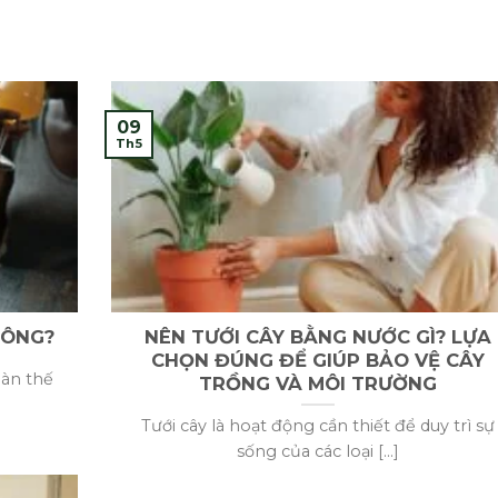
09
Th5
HÔNG?
NÊN TƯỚI CÂY BẰNG NƯỚC GÌ? LỰA
CHỌN ĐÚNG ĐỂ GIÚP BẢO VỆ CÂY
oàn thế
TRỒNG VÀ MÔI TRƯỜNG
Tưới cây là hoạt động cần thiết để duy trì sự
sống của các loại [...]