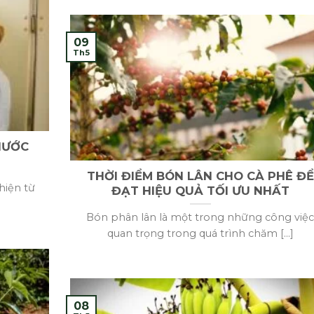
09
Th5
NƯỚC
THỜI ĐIỂM BÓN LÂN CHO CÀ PHÊ ĐỂ
hiện từ
ĐẠT HIỆU QUẢ TỐI ƯU NHẤT
Bón phân lân là một trong những công việ
quan trọng trong quá trình chăm [...]
08