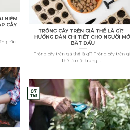
ÁI NIỆM
ÁP CẤY
TRỒNG CÂY TRÊN GIÁ THỂ LÀ GÌ? –
HƯỚNG DẪN CHI TIẾT CHO NGƯỜI MỚ
ững câu
BẮT ĐẦU
Trồng cây trên giá thể là gì? Trồng cây trên g
thể là một trong [...]
07
Th5