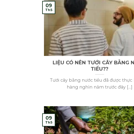
09
Th5
LIỆU CÓ NÊN TƯỚI CÂY BẰNG 
TIỂU??
Tưới cây bằng nước tiểu đã được thực 
hàng nghìn năm trước đây [...]
09
Th5