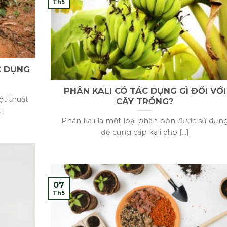
Th5
C DỤNG
PHÂN KALI CÓ TÁC DỤNG GÌ ĐỐI VỚI
ột thuật
CÂY TRỒNG?
.]
Phân kali là một loại phân bón được sử dụn
để cung cấp kali cho [...]
07
Th5