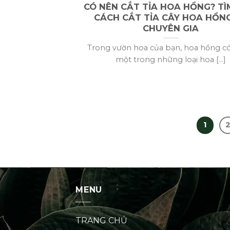
CÓ NÊN CẮT TỈA HOA HỒNG? TÌ
CÁCH CẮT TỈA CÂY HOA HỒN
CHUYÊN GIA
Trong vườn hoa của bạn, hoa hồng có
một trong những loại hoa [...]
1
MENU
TRANG CHỦ