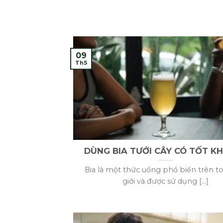
09
Th5
DÙNG BIA TƯỚI CÂY CÓ TỐT K
Bia là một thức uống phổ biến trên t
giới và được sử dụng [...]