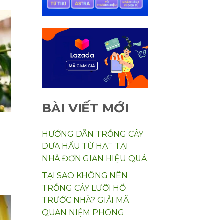
BÀI VIẾT MỚI
HƯỚNG DẪN TRỒNG CÂY
DƯA HẤU TỪ HẠT TẠI
c
NHÀ ĐƠN GIẢN HIỆU QUẢ
TẠI SAO KHÔNG NÊN
TRỒNG CÂY LƯỠI HỔ
TRƯỚC NHÀ? GIẢI MÃ
QUAN NIỆM PHONG