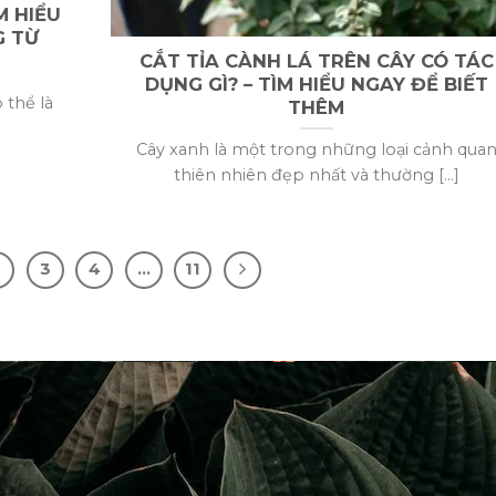
M HIỂU
G TỪ
CẮT TỈA CÀNH LÁ TRÊN CÂY CÓ TÁC
DỤNG GÌ? – TÌM HIỂU NGAY ĐỂ BIẾT
 thể là
THÊM
Cây xanh là một trong những loại cảnh qua
thiên nhiên đẹp nhất và thường [...]
2
3
4
…
11