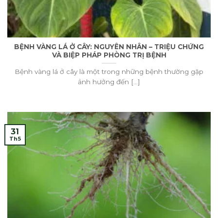
BỆNH VÀNG LÁ Ở CÂY: NGUYÊN NHÂN – TRIỆU CHỨNG
VÀ BIỆP PHÁP PHÒNG TRỊ BỆNH
Bệnh vàng lá ở cây là một trong những bệnh thường gặp
ảnh hưởng đến [...]
31
Th5