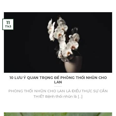
11
Th3
10 LƯU Ý QUAN TRỌNG ĐỀ PHÒNG THỐI NHŨN CHO
LAN
PHÒNG THỐI NHŨN CHO LAN LÀ ĐIỀU THỰC SỰ CẦN
THIẾT Bệnh thối nhũn là [...]