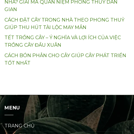
NHÀ? GIẢI MÃ QUAN NIỆM PHONG THỦY DÂN
GIAN
CÁCH ĐẶT CÂY TRONG NHÀ THEO PHONG THUỶ
GIÚP THU HÚT TÀI LỘC MAY MẮN
TẾT TRỒNG CÂY – Ý NGHĨA VÀ LỢI ÍCH CỦA VIỆC
TRỒNG CÂY ĐẦU XUÂN
CÁCH BÓN PHÂN CHO CÂY GIÚP CÂY PHÁT TRIỂN
TỐT NHẤT
MENU
TRANG CHỦ