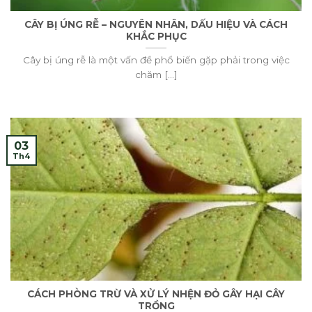
CÂY BỊ ÚNG RỄ – NGUYÊN NHÂN, DẤU HIỆU VÀ CÁCH
KHẮC PHỤC
Cây bị úng rễ là một vấn đề phổ biến gặp phải trong việc
chăm [...]
03
Th4
CÁCH PHÒNG TRỪ VÀ XỬ LÝ NHỆN ĐỎ GÂY HẠI CÂY
TRỒNG