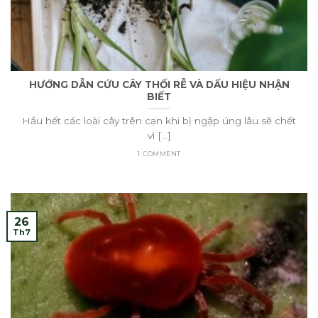
HƯỚNG DẪN CỨU CÂY THỐI RỄ VÀ DẤU HIỆU NHẬN
BIẾT
Hầu hết các loài cây trên cạn khi bị ngập úng lâu sẽ chết
vì [...]
1 COMMENT
26
Th7