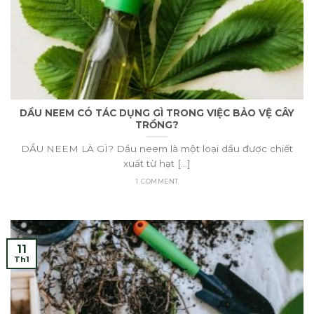
DẦU NEEM CÓ TÁC DỤNG GÌ TRONG VIỆC BẢO VỆ CÂY
TRỒNG?
DẦU NEEM LÀ GÌ? Dầu neem là một loại dầu được chiết
xuất từ hạt [...]
1 COMMENT
11
Th1