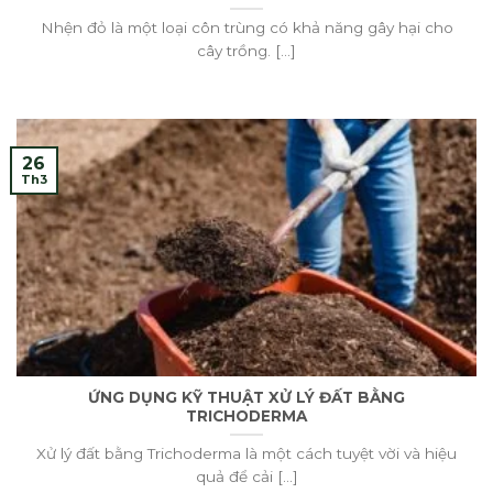
Nhện đỏ là một loại côn trùng có khả năng gây hại cho
cây trồng. [...]
26
Th3
ỨNG DỤNG KỸ THUẬT XỬ LÝ ĐẤT BẰNG
TRICHODERMA
Xử lý đất bằng Trichoderma là một cách tuyệt vời và hiệu
quả để cải [...]