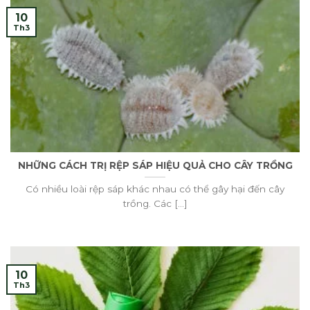
10
Th3
NHỮNG CÁCH TRỊ RỆP SÁP HIỆU QUẢ CHO CÂY TRỒNG
Có nhiều loài rệp sáp khác nhau có thể gây hại đến cây
trồng. Các [...]
10
Th3