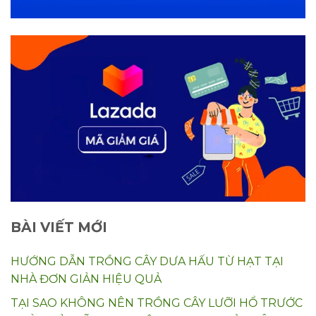
BÀI VIẾT MỚI
HƯỚNG DẪN TRỒNG CÂY DƯA HẤU TỪ HẠT TẠI
NHÀ ĐƠN GIẢN HIỆU QUẢ
TẠI SAO KHÔNG NÊN TRỒNG CÂY LƯỠI HỔ TRƯỚC