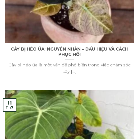
CÂY BỊ HÉO ÚA: NGUYÊN NHÂN – DẤU HIỆU VÀ CÁCH
PHỤC HỒI
Cây bị héo úa là một vấn đề phổ biến trong việc chăm sóc
cây [...]
11
Th7