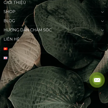
GIỚI THIỆU
SHOP
BLOG
HƯỚNG DẪN CHĂM SÓC
LIÊN HỆ