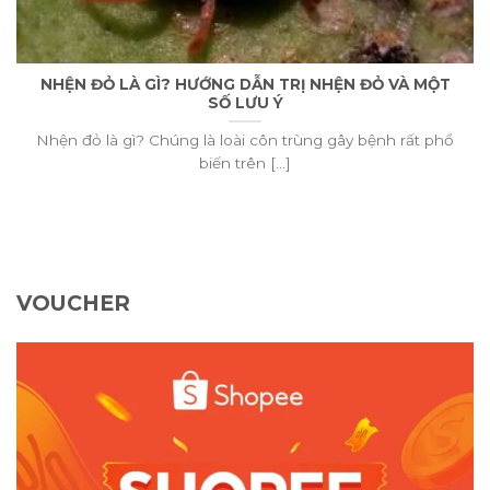
NHỆN ĐỎ LÀ GÌ? HƯỚNG DẪN TRỊ NHỆN ĐỎ VÀ MỘT
SỐ LƯU Ý
Nhện đỏ là gì? Chúng là loài côn trùng gây bệnh rất phổ
biến trên [...]
VOUCHER