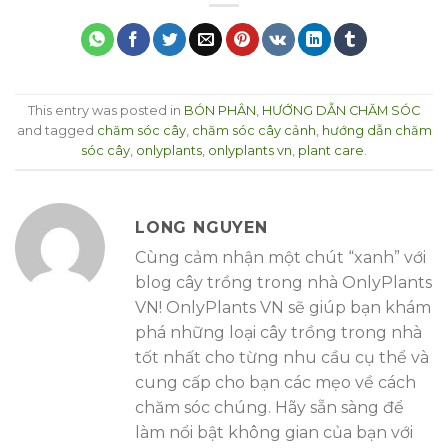
This entry was posted in
BÓN PHÂN
,
HƯỚNG DẪN CHĂM SÓC
and tagged
chăm sóc cây
,
chăm sóc cây cảnh
,
hướng dẫn chăm
sóc cây
,
onlyplants
,
onlyplants vn
,
plant care
.
LONG NGUYEN
Cùng cảm nhận một chút “xanh” với
blog cây trồng trong nhà OnlyPlants
VN! OnlyPlants VN sẽ giúp bạn khám
phá những loại cây trồng trong nhà
tốt nhất cho từng nhu cầu cụ thể và
cung cấp cho bạn các mẹo về cách
chăm sóc chúng. Hãy sẵn sàng để
làm nổi bật không gian của bạn với