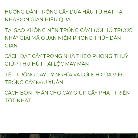
HƯỚNG DẪN TRỒNG CÂY DƯA HẤU TỪ HẠT TẠI
NHÀ ĐƠN GIẢN HIỆU QUẢ
TẠI SAO KHÔNG NÊN TRỒNG CÂY LƯỠI HỔ TRƯỚC
NHÀ? GIẢI MÃ QUAN NIỆM PHONG THỦY DÂN
GIAN
CÁCH ĐẶT CÂY TRONG NHÀ THEO PHONG THUỶ
GIÚP THU HÚT TÀI LỘC MAY MẮN
TẾT TRỒNG CÂY – Ý NGHĨA VÀ LỢI ÍCH CỦA VIỆC
TRỒNG CÂY ĐẦU XUÂN
CÁCH BÓN PHÂN CHO CÂY GIÚP CÂY PHÁT TRIỂN
TỐT NHẤT