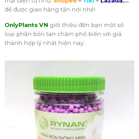
mại điện tử như:
Shopee
–
Tiki
–
Lazada
,…
để được giao hàng tận nơi nhé!
OnlyPlants VN
giới thiệu đến bạn một số
loại phân bón tan chậm phổ biến với giá
thành hợp lý nhất hiện nay: