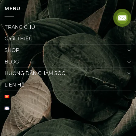
MENU
TRANG CHỦ
GIỚI THIỆU
SHOP
BLOG
HƯỚNG DẪN CHĂM SÓC
LIÊN HỆ