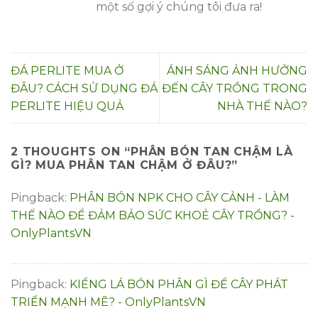
một số gợi ý chúng tôi đưa ra!
ĐÁ PERLITE MUA Ở
ÁNH SÁNG ẢNH HƯỞNG
ĐÂU? CÁCH SỬ DỤNG ĐÁ
ĐẾN CÂY TRỒNG TRONG
PERLITE HIỆU QUẢ
NHÀ THẾ NÀO?
2 THOUGHTS ON “
PHÂN BÓN TAN CHẬM LÀ
GÌ? MUA PHÂN TAN CHẬM Ở ĐÂU?
”
Pingback:
PHÂN BÓN NPK CHO CÂY CẢNH - LÀM
THẾ NÀO ĐỂ ĐẢM BẢO SỨC KHOẺ CÂY TRỒNG? -
OnlyPlantsVN
Pingback:
KIỂNG LÁ BÓN PHÂN GÌ ĐỂ CÂY PHÁT
TRIỂN MẠNH MẼ? - OnlyPlantsVN