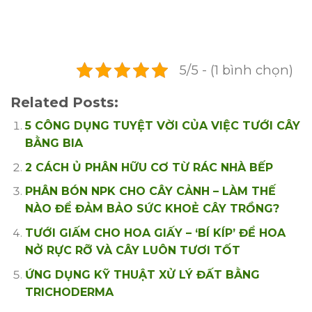
5/5 - (1 bình chọn)
Related Posts:
5 CÔNG DỤNG TUYỆT VỜI CỦA VIỆC TƯỚI CÂY
BẰNG BIA
2 CÁCH Ủ PHÂN HỮU CƠ TỪ RÁC NHÀ BẾP
PHÂN BÓN NPK CHO CÂY CẢNH – LÀM THẾ
NÀO ĐỂ ĐẢM BẢO SỨC KHOẺ CÂY TRỒNG?
TƯỚI GIẤM CHO HOA GIẤY – ‘BÍ KÍP’ ĐỂ HOA
NỞ RỰC RỠ VÀ CÂY LUÔN TƯƠI TỐT
ỨNG DỤNG KỸ THUẬT XỬ LÝ ĐẤT BẰNG
TRICHODERMA