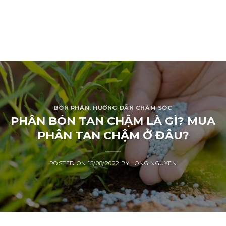
BÓN PHÂN
,
HƯỚNG DẪN CHĂM SÓC
PHÂN BÓN TAN CHẬM LÀ GÌ? MUA
PHÂN TAN CHẬM Ở ĐÂU?
POSTED ON
15/08/2022
BY
LONG NGUYEN