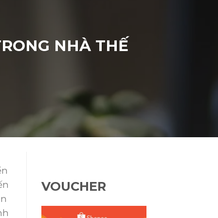
TRONG NHÀ THẾ
ển
VOUCHER
ến
àn
nh