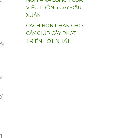
ần
VIỆC TRỒNG CÂY ĐẦU
XUÂN
CÁCH BÓN PHÂN CHO
CÂY GIÚP CÂY PHÁT
TRIỂN TỐT NHẤT
ổi
i
y
g