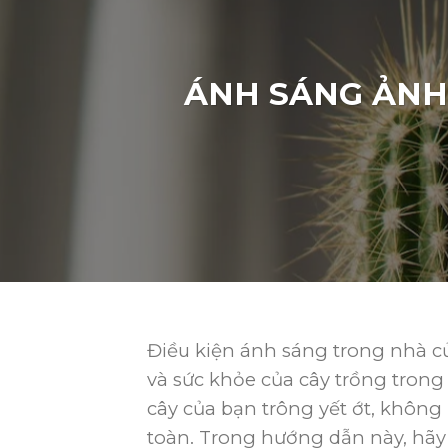
ÁNH SÁNG ẢNH
Điều kiện ánh sáng trong nhà củ
và sức khỏe của cây trồng trong
cây của bạn trông yết ớt, không
toàn. Trong hướng dẫn này, hã