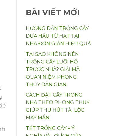
BÀI VIẾT MỚI
HƯỚNG DẪN TRỒNG CÂY
DƯA HẤU TỪ HẠT TẠI
NHÀ ĐƠN GIẢN HIỆU QUẢ
TẠI SAO KHÔNG NÊN
TRỒNG CÂY LƯỠI HỔ
TRƯỚC NHÀ? GIẢI MÃ
QUAN NIỆM PHONG
THỦY DÂN GIAN
t
CÁCH ĐẶT CÂY TRONG
ụ
NHÀ THEO PHONG THUỶ
để
GIÚP THU HÚT TÀI LỘC
MAY MẮN
TẾT TRỒNG CÂY – Ý
nh
NGHĨA VÀ LỢI ÍCH CỦA