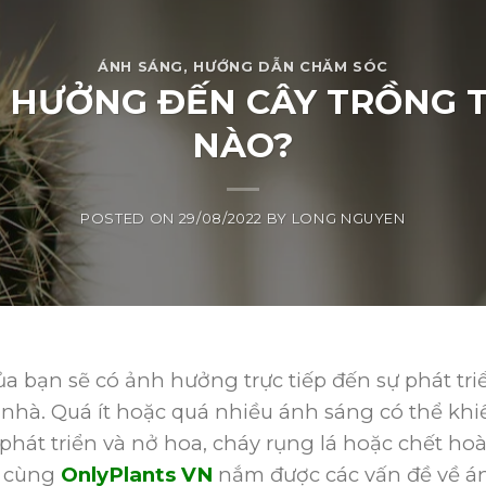
ÁNH SÁNG
,
HƯỚNG DẪN CHĂM SÓC
 HƯỞNG ĐẾN CÂY TRỒNG 
NÀO?
POSTED ON
29/08/2022
BY
LONG NGUYEN
a bạn sẽ có ảnh hưởng trực tiếp đến sự phát tri
 nhà. Quá ít hoặc quá nhiều ánh sáng có thể khi
 phát triển và nở hoa, cháy rụng lá hoặc chết ho
y cùng
OnlyPlants VN
nắm được các vấn đề về á