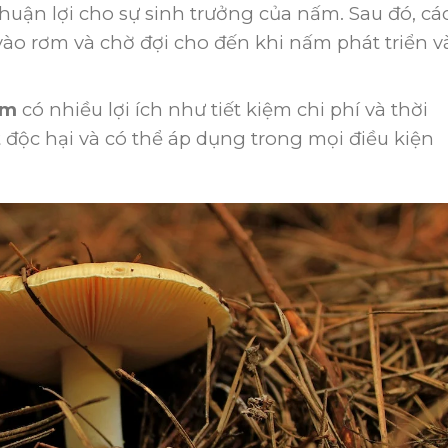
thuận lợi cho sự sinh trưởng của nấm. Sau đó, cá
vào rơm và chờ đợi cho đến khi nấm phát triển v
ấm
có nhiều lợi ích như tiết kiệm chi phí và thời
độc hại và có thể áp dụng trong mọi điều kiện