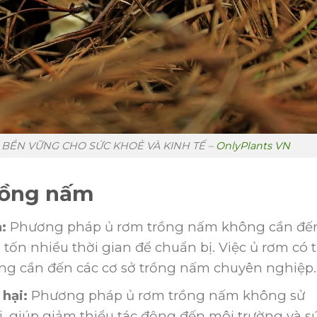
 BỀN VỮNG CHO SỨC KHOẺ VÀ KINH TẾ –
OnlyPlants VN
trồng nấm
:
Phương pháp ủ rơm trồng nấm không cần đế
 tốn nhiều thời gian để chuẩn bị. Việc ủ rơm có 
ông cần đến các cơ sở trồng nấm chuyên nghiệp.
hại:
Phương pháp ủ rơm trồng nấm không sử
i, giúp giảm thiểu tác động đến môi trường và s