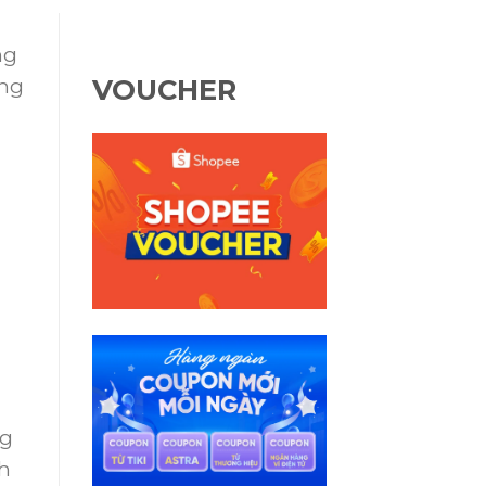
ng
VOUCHER
ong
ng
nh