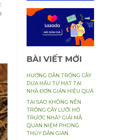
c
à
BÀI VIẾT MỚI
HƯỚNG DẪN TRỒNG CÂY
DƯA HẤU TỪ HẠT TẠI
NHÀ ĐƠN GIẢN HIỆU QUẢ
TẠI SAO KHÔNG NÊN
TRỒNG CÂY LƯỠI HỔ
TRƯỚC NHÀ? GIẢI MÃ
QUAN NIỆM PHONG
THỦY DÂN GIAN