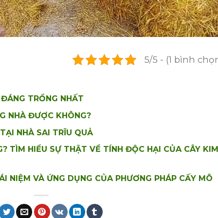
5/5 - (1 bình chọ
P ĐÁNG TRỒNG NHẤT
G NHÀ ĐƯỢC KHÔNG?
ẠI NHÀ SAI TRĨU QUẢ
? TÌM HIỂU SỰ THẬT VỀ TÍNH ĐỘC HẠI CỦA CÂY KI
KHÁI NIỆM VÀ ỨNG DỤNG CỦA PHƯƠNG PHÁP CẤY MÔ