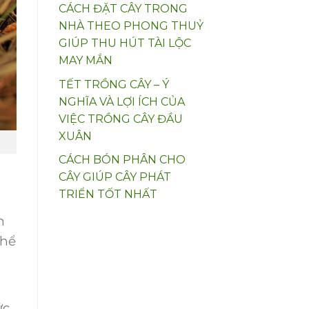
CÁCH ĐẶT CÂY TRONG
NHÀ THEO PHONG THUỶ
GIÚP THU HÚT TÀI LỘC
MAY MẮN
TẾT TRỒNG CÂY – Ý
NGHĨA VÀ LỢI ÍCH CỦA
VIỆC TRỒNG CÂY ĐẦU
XUÂN
CÁCH BÓN PHÂN CHO
CÂY GIÚP CÂY PHÁT
TRIỂN TỐT NHẤT
n
thể
ức