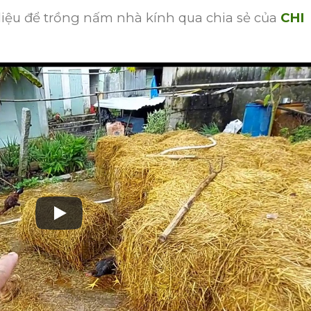
iệu để trồng nấm nhà kính qua chia sẻ của
CHI