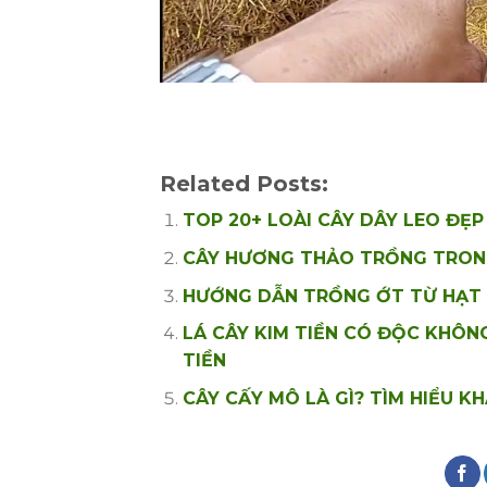
Related Posts:
TOP 20+ LOÀI CÂY DÂY LEO ĐẸ
CÂY HƯƠNG THẢO TRỒNG TRON
HƯỚNG DẪN TRỒNG ỚT TỪ HẠT T
LÁ CÂY KIM TIỀN CÓ ĐỘC KHÔNG
TIỀN
CÂY CẤY MÔ LÀ GÌ? TÌM HIỂU 