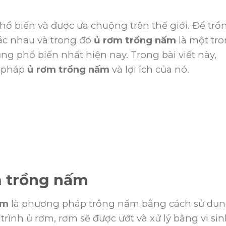
hổ biến và được ưa chuộng trên thế giới. Để trồ
c nhau và trong đó
ủ rơm trồng nấm
là một tr
 phổ biến nhất hiện nay. Trong bài viết này,
g pháp
ủ rơm trồng nấm
và lợi ích của nó.
 trồng nấm
ấm
là phương pháp trồng nấm bằng cách sử dụ
rình ủ rơm, rơm sẽ được ướt và xử lý bằng vi si