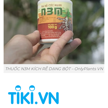
THUỐC N3M KÍCH RỄ DẠNG BỘT – OnlyPlants VN