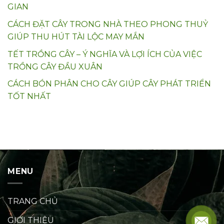
GIAN
CÁCH ĐẶT CÂY TRONG NHÀ THEO PHONG THUỶ
GIÚP THU HÚT TÀI LỘC MAY MẮN
TẾT TRỒNG CÂY – Ý NGHĨA VÀ LỢI ÍCH CỦA VIỆC
TRỒNG CÂY ĐẦU XUÂN
CÁCH BÓN PHÂN CHO CÂY GIÚP CÂY PHÁT TRIỂN
TỐT NHẤT
MENU
TRANG CHỦ
GIỚI THIỆU