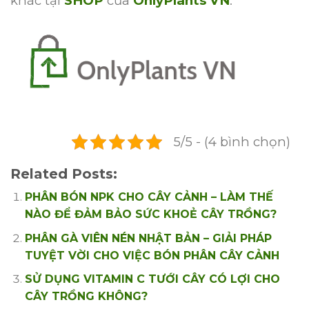
khác tại
SHOP
của
OnlyPlants VN
:
5/5 - (4 bình chọn)
Related Posts:
PHÂN BÓN NPK CHO CÂY CẢNH – LÀM THẾ
NÀO ĐỂ ĐẢM BẢO SỨC KHOẺ CÂY TRỒNG?
PHÂN GÀ VIÊN NÉN NHẬT BẢN – GIẢI PHÁP
TUYỆT VỜI CHO VIỆC BÓN PHÂN CÂY CẢNH
SỬ DỤNG VITAMIN C TƯỚI CÂY CÓ LỢI CHO
CÂY TRỒNG KHÔNG?