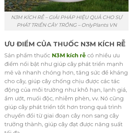
N3M KÍCH RỄ – GIẢI PHÁP HIỆU QUẢ CHO SỰ
PHÁT TRIỂN CÂY TRỒNG – OnlyPlants VN
ƯU ĐIỂM CỦA THUỐC N3M KÍCH RỄ
Sản phẩm thuốc
N3M kích rễ
có nhiều ưu
điểm nổi bật như giúp cây phát triển mạnh
mẽ và nhanh chóng hơn, tăng sức đề kháng
cho cây, giúp cây chống chịu được các tác
động của môi trường như khô hạn, lạnh giá,
ẩm ướt, muối độc, nhiễm phèn, vv. Nó cũng
giúp cây phát triển tốt hơn trong quá trình
chuyển đổi từ giai đoạn cây non sang cây
trưởng thành, giúp cây đạt được năng suất
tối đa.