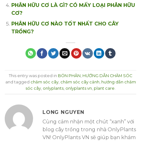
PHÂN HỮU CƠ LÀ GÌ? CÓ MẤY LOẠI PHÂN HỮU
CƠ?
PHÂN HỮU CƠ NÀO TỐT NHẤT CHO CÂY
TRỒNG?
This entry was posted in
BÓN PHÂN
,
HƯỚNG DẪN CHĂM SÓC
and tagged
chăm sóc cây
,
chăm sóc cây cảnh
,
hướng dẫn chăm
sóc cây
,
onlyplants
,
onlyplants vn
,
plant care
.
LONG NGUYEN
Cùng cảm nhận một chút “xanh” với
blog cây trồng trong nhà OnlyPlants
VN! OnlyPlants VN sẽ giúp bạn khám