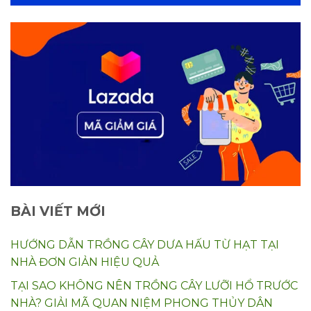
BÀI VIẾT MỚI
HƯỚNG DẪN TRỒNG CÂY DƯA HẤU TỪ HẠT TẠI
NHÀ ĐƠN GIẢN HIỆU QUẢ
TẠI SAO KHÔNG NÊN TRỒNG CÂY LƯỠI HỔ TRƯỚC
NHÀ? GIẢI MÃ QUAN NIỆM PHONG THỦY DÂN