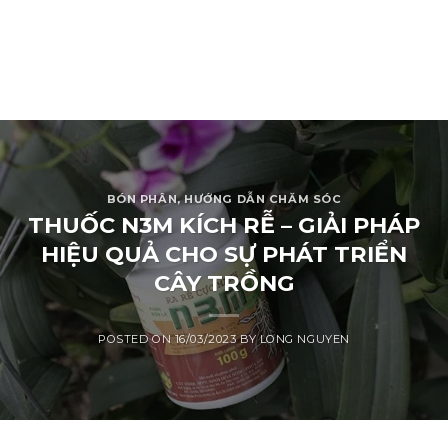
BÓN PHÂN
,
HƯỚNG DẪN CHĂM SÓC
THUỐC N3M KÍCH RỄ – GIẢI PHÁP
HIỆU QUẢ CHO SỰ PHÁT TRIỂN
CÂY TRỒNG
POSTED ON
16/03/2023
BY
LONG NGUYEN