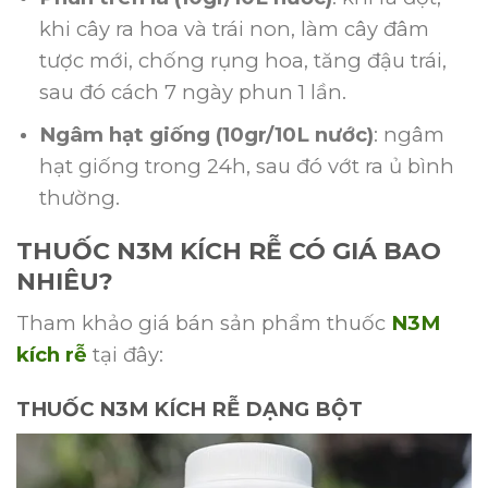
khi cây ra hoa và trái non, làm cây đâm
tược mới, chống rụng hoa, tăng đậu trái,
sau đó cách 7 ngày phun 1 lần.
Ngâm hạt giống (10gr/10L nước)
: ngâm
hạt giống trong 24h, sau đó vớt ra ủ bình
thường.
THUỐC N3M KÍCH RỄ CÓ GIÁ BAO
NHIÊU?
Tham khảo giá bán sản phẩm thuốc
N3M
kích rễ
tại đây:
THUỐC N3M KÍCH RỄ DẠNG BỘT