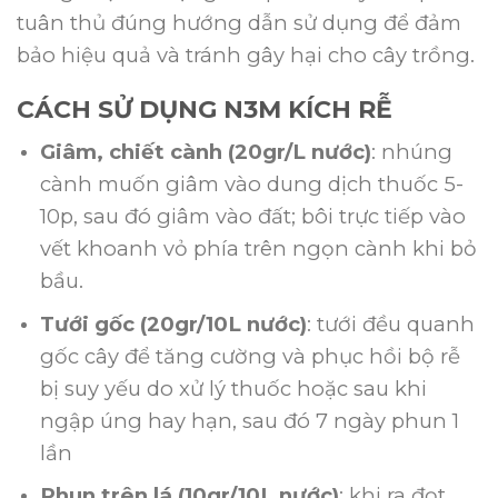
tuân thủ đúng hướng dẫn sử dụng để đảm
bảo hiệu quả và tránh gây hại cho cây trồng.
CÁCH SỬ DỤNG N3M KÍCH RỄ
Giâm, chiết cành (20gr/L nước)
: nhúng
cành muốn giâm vào dung dịch thuốc 5-
10p, sau đó giâm vào đất; bôi trực tiếp vào
vết khoanh vỏ phía trên ngọn cành khi bỏ
bầu.
Tưới gốc (20gr/10L nước)
: tưới đều quanh
gốc cây để tăng cường và phục hồi bộ rễ
bị suy yếu do xử lý thuốc hoặc sau khi
ngập úng hay hạn, sau đó 7 ngày phun 1
lần
Phun trên lá (10gr/10L nước)
: khi ra đọt,