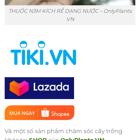
THUỐC N3M KÍCH RỄ DẠNG NƯỚC – OnlyPlants
VN
Và một số sản phẩm chăm sóc cây trồng