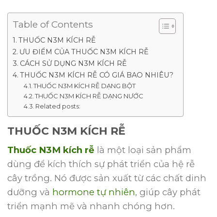
Table of Contents
THUỐC N3M KÍCH RỄ
ƯU ĐIỂM CỦA THUỐC N3M KÍCH RỄ
CÁCH SỬ DỤNG N3M KÍCH RỄ
THUỐC N3M KÍCH RỄ CÓ GIÁ BAO NHIÊU?
THUỐC N3M KÍCH RỄ DẠNG BỘT
THUỐC N3M KÍCH RỄ DẠNG NƯỚC
Related posts:
THUỐC N3M KÍCH RỄ
Thuốc N3M kích rễ
là một loại sản phẩm
dùng để kích thích sự phát triển của hệ rễ
cây trồng. Nó được sản xuất từ các chất dinh
dưỡng và
hormone tự nhiên
, giúp cây phát
triển mạnh mẽ và nhanh chóng hơn.