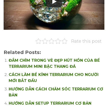
Rate this post
Related Posts:
ĐẮM CHÌM TRONG VẺ ĐẸP HÚT HỒN CỦA BỂ
TERRARIUM MINI BẬC THANG ĐÁ
CÁCH LÀM BỂ KÍNH TERRARIUM CHO NGƯỜI
MỚI BẮT ĐẦU
HƯỚNG DẪN CÁCH CHĂM SÓC TERRARIUM CƠ
BẢN
HƯỚNG DẪN SETUP TERRARIUM CƠ BẢN