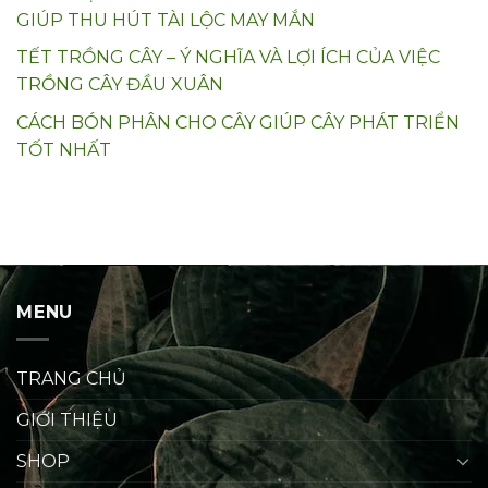
GIÚP THU HÚT TÀI LỘC MAY MẮN
TẾT TRỒNG CÂY – Ý NGHĨA VÀ LỢI ÍCH CỦA VIỆC
TRỒNG CÂY ĐẦU XUÂN
CÁCH BÓN PHÂN CHO CÂY GIÚP CÂY PHÁT TRIỂN
TỐT NHẤT
MENU
TRANG CHỦ
GIỚI THIỆU
SHOP