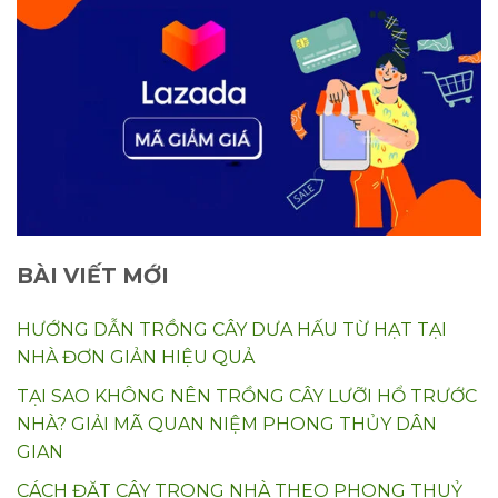
BÀI VIẾT MỚI
HƯỚNG DẪN TRỒNG CÂY DƯA HẤU TỪ HẠT TẠI
NHÀ ĐƠN GIẢN HIỆU QUẢ
TẠI SAO KHÔNG NÊN TRỒNG CÂY LƯỠI HỔ TRƯỚC
NHÀ? GIẢI MÃ QUAN NIỆM PHONG THỦY DÂN
GIAN
CÁCH ĐẶT CÂY TRONG NHÀ THEO PHONG THUỶ