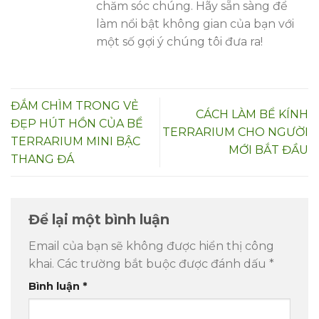
chăm sóc chúng. Hãy sẵn sàng để
làm nổi bật không gian của bạn với
một số gợi ý chúng tôi đưa ra!
ĐẮM CHÌM TRONG VẺ
CÁCH LÀM BỂ KÍNH
ĐẸP HÚT HỒN CỦA BỂ
TERRARIUM CHO NGƯỜI
TERRARIUM MINI BẬC
MỚI BẮT ĐẦU
THANG ĐÁ
Để lại một bình luận
Email của bạn sẽ không được hiển thị công
khai.
Các trường bắt buộc được đánh dấu
*
Bình luận
*