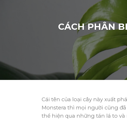
CÁCH PHÂN B
Cái tên của loại cây này xuất ph
Monstera thì mọi người cũng đã n
thể hiện qua những tán lá to và 