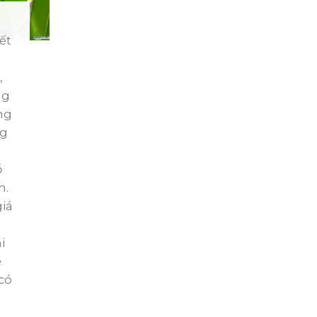
ết
,
ng
ng
ng
h
ỗ
m.
giá
i
ể
có