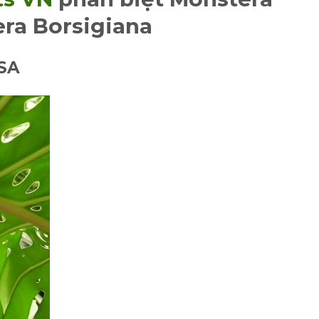
era Borsigiana
SA