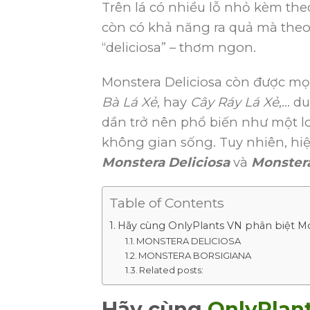
Trên lá có nhiều lỗ nhỏ kèm the
còn có khả năng ra quả mà theo 
“deliciosa” – thơm ngon.
Monstera Deliciosa còn được mọi
Bà Lá Xẻ
, hay
Cây Ráy Lá Xẻ
,… d
dần trở nên phổ biến như một l
không gian sống. Tuy nhiên, hiệ
Monstera Deliciosa
và
Monstera
Table of Contents
Hãy cùng OnlyPlants VN phân biệt Mon
MONSTERA DELICIOSA
MONSTERA BORSIGIANA
Related posts:
Hãy cùng
OnlyPlan