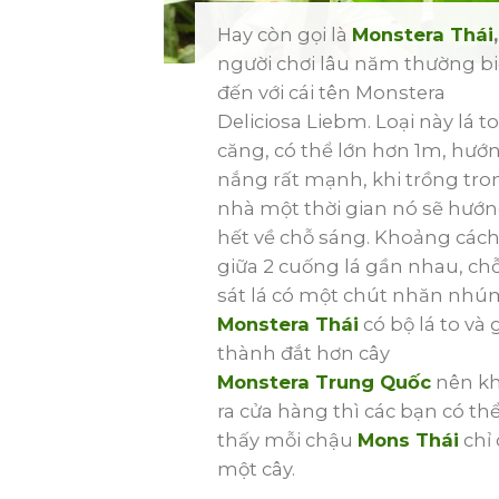
Hay còn gọi là
Monstera Thái
,
người chơi lâu năm thường bi
đến với cái tên Monstera
Deliciosa Liebm. Loại này lá to
căng, có thể lớn hơn 1m, hướ
nắng rất mạnh, khi trồng tro
nhà một thời gian nó sẽ hướ
hết về chỗ sáng. Khoảng các
giữa 2 cuống lá gần nhau, ch
sát lá có một chút nhăn nhú
Monstera Thái
có bộ lá to và 
thành đắt hơn cây
Monstera Trung Quốc
nên kh
ra cửa hàng thì các bạn có th
thấy mỗi chậu
Mons Thái
chỉ 
một cây.