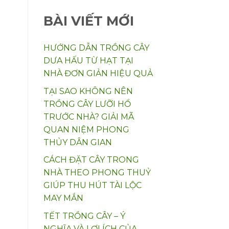
BÀI VIẾT MỚI
HƯỚNG DẪN TRỒNG CÂY
DƯA HẤU TỪ HẠT TẠI
NHÀ ĐƠN GIẢN HIỆU QUẢ
TẠI SAO KHÔNG NÊN
TRỒNG CÂY LƯỠI HỔ
TRƯỚC NHÀ? GIẢI MÃ
QUAN NIỆM PHONG
THỦY DÂN GIAN
CÁCH ĐẶT CÂY TRONG
NHÀ THEO PHONG THUỶ
GIÚP THU HÚT TÀI LỘC
MAY MẮN
TẾT TRỒNG CÂY – Ý
NGHĨA VÀ LỢI ÍCH CỦA