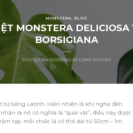
MONSTERA
,
BLOG
IỆT MONSTERA DELICIOSA
BORSIGIANA
POSTED ON
22/05/2022
BY
LONG NGUYEN
át từ tiếng Latinh. Hiển nhiên là khi nghe đến
hận ra nó có nghĩa là “quái vật”, điều này được
rậm rạp, mỗi chiếc lá có thể dài từ 50cm – 1m.