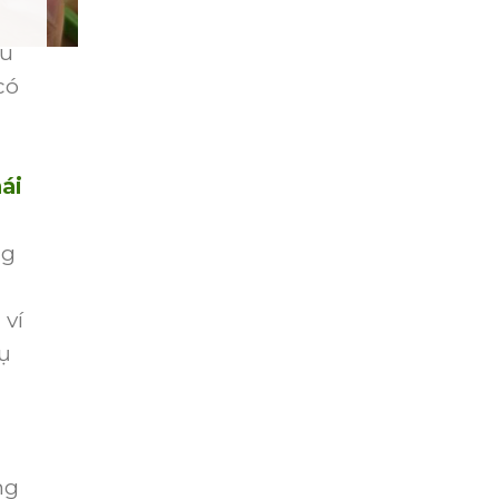
u
có
ái
á
ng
 ví
ụ
ng