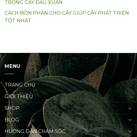
TRỒNG CÂY ĐẦU XUÂN
CÁCH BÓN PHÂN CHO CÂY GIÚP CÂY PHÁT TRIỂN
TỐT NHẤT
MENU
TRANG CHỦ
GIỚI THIỆU
SHOP
BLOG
HƯỚNG DẪN CHĂM SÓC