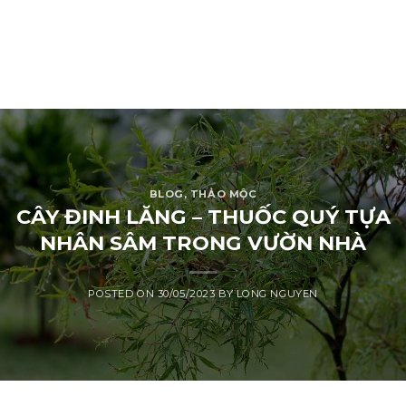
BLOG
,
THẢO MỘC
CÂY ĐINH LĂNG – THUỐC QUÝ TỰA
NHÂN SÂM TRONG VƯỜN NHÀ
POSTED ON
30/05/2023
BY
LONG NGUYEN