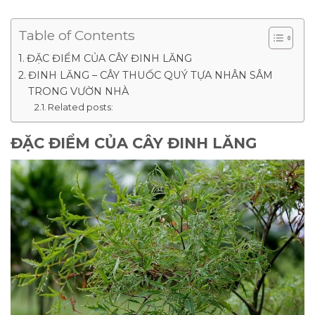
Table of Contents
ĐẶC ĐIỂM CỦA CÂY ĐINH LĂNG
ĐINH LĂNG – CÂY THUỐC QUÝ TỰA NHÂN SÂM
TRONG VƯỜN NHÀ
Related posts:
ĐẶC ĐIỂM CỦA CÂY ĐINH LĂNG