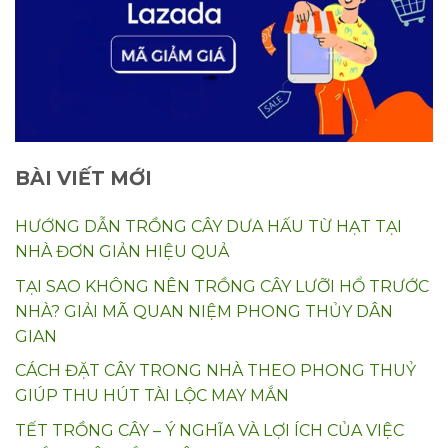
BÀI VIẾT MỚI
HƯỚNG DẪN TRỒNG CÂY DƯA HẤU TỪ HẠT TẠI
NHÀ ĐƠN GIẢN HIỆU QUẢ
TẠI SAO KHÔNG NÊN TRỒNG CÂY LƯỠI HỔ TRƯỚC
NHÀ? GIẢI MÃ QUAN NIỆM PHONG THỦY DÂN
GIAN
CÁCH ĐẶT CÂY TRONG NHÀ THEO PHONG THUỶ
GIÚP THU HÚT TÀI LỘC MAY MẮN
TẾT TRỒNG CÂY – Ý NGHĨA VÀ LỢI ÍCH CỦA VIỆC