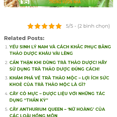
5/5 - (2 bình chọn)
Related Posts:
YẾU SINH LÝ NAM VÀ CÁCH KHẮC PHỤC BẰNG
THẢO DƯỢC KHÁU VÀI LÈNG
CẨN THẬN KHI DÙNG TRÀ THẢO DƯỢC! HÃY
SỬ DỤNG TRÀ THẢO DƯỢC ĐÚNG CÁCH!
KHÁM PHÁ VỀ TRÀ THẢO MỘC – LỢI ÍCH SỨC
KHOẺ CỦA TRÀ THẢO MỘC LÀ GÌ?
CÂY CỎ MỰC – DƯỢC LIỆU VỚI NHỮNG TÁC
DỤNG “THẦN KỲ”
CÂY ANTHURIUM QUEEN – ‘NỮ HOÀNG’ CỦA
CÁC LOÀI HỒNG MÔN