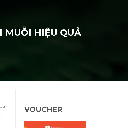
I MUỖI HIỆU QUẢ
VOUCHER
 có
i