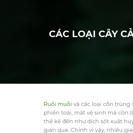
CÁC LOẠI CÂY C
Ruồi
muỗi
và các loại côn trùng
phiền toái, mất vệ sinh mà còn l
thể kể đến như dịch sốt xuất h
gian qua. Chính vì vậy, nhiều gi