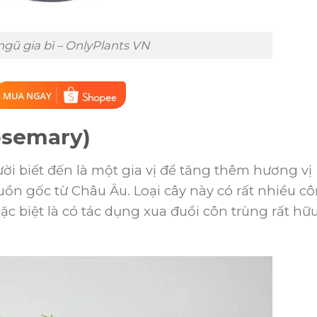
ngũ gia bì – OnlyPlants VN
osemary)
i biết đến là một gia vị để tăng thêm hương vị
ồn gốc từ Châu Âu. Loại cây này có rất nhiều c
c biệt là có tác dụng xua đuổi côn trùng rất hữ