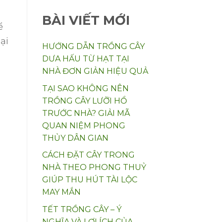
BÀI VIẾT MỚI
ể
ại
HƯỚNG DẪN TRỒNG CÂY
DƯA HẤU TỪ HẠT TẠI
NHÀ ĐƠN GIẢN HIỆU QUẢ
TẠI SAO KHÔNG NÊN
TRỒNG CÂY LƯỠI HỔ
TRƯỚC NHÀ? GIẢI MÃ
QUAN NIỆM PHONG
THỦY DÂN GIAN
CÁCH ĐẶT CÂY TRONG
NHÀ THEO PHONG THUỶ
GIÚP THU HÚT TÀI LỘC
MAY MẮN
TẾT TRỒNG CÂY – Ý
NGHĨA VÀ LỢI ÍCH CỦA