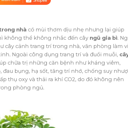
 trong nhà
có mùi thơm dịu nhẹ nhưng lại giúp
thì không thể không nhắc đến cây
ngũ gia bì
. N
ư cây cảnh trang trí trong nhà, văn phòng làm v
xinh. Ngoài công dụng trang trí và đuổi muỗi,
câ
giúp chữa trị những căn bệnh như kháng viêm,
 đau bụng, hạ sốt, tăng trí nhớ, chống suy như
hấp thụ oxy và thải ra khí CO2, do đó không nên
trong phòng ngủ.