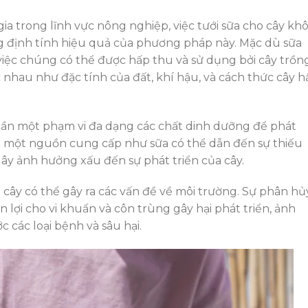
a trong lĩnh vực nông nghiệp, việc tưới sữa cho cây kh
 định tính hiệu quả của phương pháp này. Mặc dù sữa
iệc chúng có thể được hấp thu và sử dụng bởi cây trồn
nhau như đặc tính của đất, khí hậu, và cách thức cây h
cần một phạm vi đa dạng các chất dinh dưỡng để phát
ào một nguồn cung cấp như sữa có thể dẫn đến sự thiếu
ây ảnh hưởng xấu đến sự phát triển của cây.
 cây có thể gây ra các vấn đề về môi trường. Sự phân hủ
n lợi cho vi khuẩn và côn trùng gây hại phát triển, ảnh
 các loại bệnh và sâu hại.