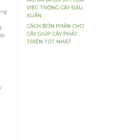
VIỆC TRỒNG CÂY ĐẦU
ông
XUÂN
CÁCH BÓN PHÂN CHO
g
CÂY GIÚP CÂY PHÁT
ấp
TRIỂN TỐT NHẤT
y