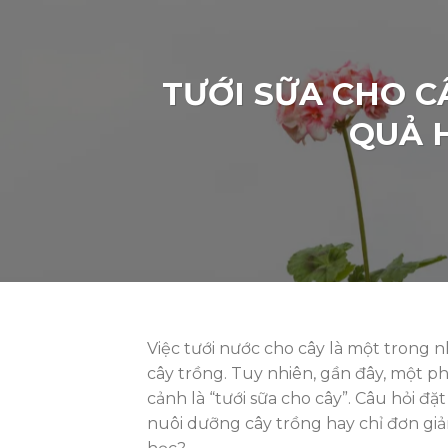
TƯỚI SỮA CHO 
QUẢ H
Việc tưới nước cho cây là một trong 
cây trồng. Tuy nhiên, gần đây, một 
cảnh là “tưới sữa cho cây”. Câu hỏi đặ
nuôi dưỡng cây trồng hay chỉ đơn gi