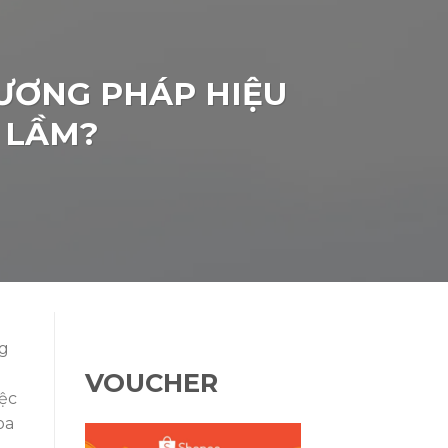
ƯƠNG PHÁP HIỆU
I LẦM?
ng
VOUCHER
iệc
oa