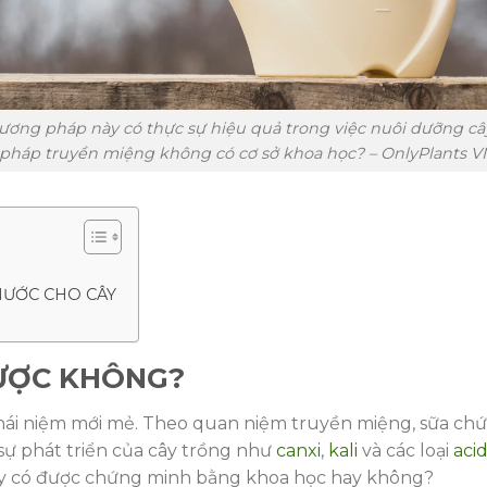
g pháp này có thực sự hiệu quả trong việc nuôi dưỡng câ
 pháp truyền miệng không có cơ sở khoa học? – OnlyPlants V
NƯỚC CHO CÂY
ĐƯỢC KHÔNG?
khái niệm mới mẻ. Theo quan niệm truyền miệng, sữa ch
sự phát triển của cây trồng như
canxi
,
kali
và các loại
aci
ày có được chứng minh bằng khoa học hay không?