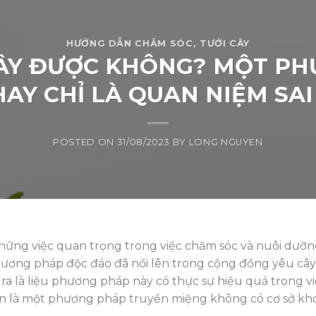
HƯỚNG DẪN CHĂM SÓC
,
TƯỚI CÂY
CÂY ĐƯỢC KHÔNG? MỘT PH
AY CHỈ LÀ QUAN NIỆM SA
POSTED ON
31/08/2023
BY
LONG NGUYEN
những việc quan trọng trong việc chăm sóc và nuôi dưỡ
phương pháp độc đáo đã nổi lên trong cộng đồng yêu cây
t ra là liệu phương pháp này có thực sự hiệu quả trong v
ản là một phương pháp truyền miệng không có cơ sở kh