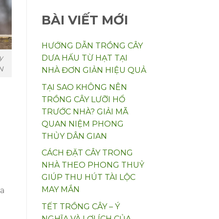
BÀI VIẾT MỚI
HƯỚNG DẪN TRỒNG CÂY
y
DƯA HẤU TỪ HẠT TẠI
N
NHÀ ĐƠN GIẢN HIỆU QUẢ
TẠI SAO KHÔNG NÊN
TRỒNG CÂY LƯỠI HỔ
TRƯỚC NHÀ? GIẢI MÃ
QUAN NIỆM PHONG
THỦY DÂN GIAN
CÁCH ĐẶT CÂY TRONG
NHÀ THEO PHONG THUỶ
GIÚP THU HÚT TÀI LỘC
MAY MẮN
ứa
d
TẾT TRỒNG CÂY – Ý
NGHĨA VÀ LỢI ÍCH CỦA