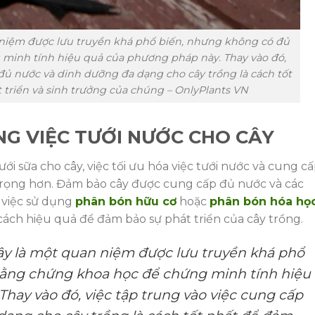
 niệm được lưu truyền khá phổ biến, nhưng không có đủ
minh tính hiệu quả của phương pháp này. Thay vào đó,
 đủ nước và dinh dưỡng đa dạng cho cây trồng là cách tốt
 triển và sinh trưởng của chúng – OnlyPlants VN
G VIỆC TƯỚI NƯỚC CHO CÂY
i sữa cho cây, việc tối ưu hóa việc tưới nước và cung c
trọng hơn. Đảm bảo cây được cung cấp đủ nước và các
 việc sử dụng
phân bón hữu cơ
hoặc
phân bón hóa họ
cách hiệu quả để đảm bảo sự phát triển của cây trồng.
cây là một quan niệm được lưu truyền khá phổ
bằng chứng khoa học để chứng minh tính hiệu
hay vào đó, việc tập trung vào việc cung cấp