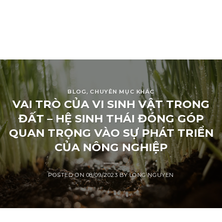
BLOG
,
CHUYÊN MỤC KHÁC
VAI TRÒ CỦA VI SINH VẬT TRONG
ĐẤT – HỆ SINH THÁI ĐÓNG GÓP
QUAN TRỌNG VÀO SỰ PHÁT TRIỂN
CỦA NÔNG NGHIỆP
POSTED ON
08/09/2023
BY
LONG NGUYEN