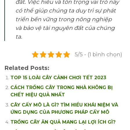
đất. Việc hiểu và tôn trọng vai trò này
có thể giúp chúng ta duy trì sự phát
triển bền vững trong nông nghiệp
và bảo vệ tài nguyên đất của chúng
ta.
5/5 - (1 bình chọn)
Related Posts:
TOP 15 LOÀI CÂY CẢNH CHƠI TẾT 2023
CÁCH TRỒNG CÂY TRONG NHÀ KHÔNG BỊ
CHẾT HIỆU QUẢ NHẤT
CÂY CẤY MÔ LÀ GÌ? TÌM HIỂU KHÁI NIỆM VÀ
ỨNG DỤNG CỦA PHƯƠNG PHÁP CẤY MÔ
TRỒNG CÂY ĂN QUẢ MANG LẠI LỢI ÍCH GÌ?