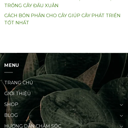
TRỒNG CÂY ĐẦU XUÂN
CÁCH BÓN PHÂN CHO CÂY GIÚP CÂY PHÁT TRIỂN
TỐT NHẤT
MENU
TRANG CHỦ
GIỚI THIỆU
SHOP
BLOG
HƯỚNG DẪN CHĂM SÓC