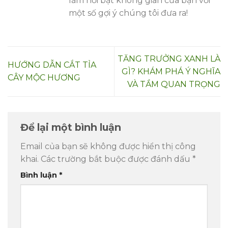
làm nổi bật không gian của bạn với
một số gợi ý chúng tôi đưa ra!
TĂNG TRƯỞNG XANH LÀ
HƯỚNG DẪN CẮT TỈA
GÌ? KHÁM PHÁ Ý NGHĨA
CÂY MỘC HƯƠNG
VÀ TẦM QUAN TRỌNG
Để lại một bình luận
Email của bạn sẽ không được hiển thị công
khai.
Các trường bắt buộc được đánh dấu
*
Bình luận
*