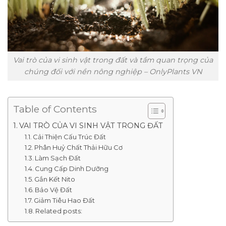
Vai trò của vi sinh vật trong đất và tầm quan trọng của
chúng đối với nền nông nghiệp – OnlyPlants VN
Table of Contents
VAI TRÒ CỦA VI SINH VẬT TRONG ĐẤT
Cải Thiện Cấu Trúc Đất
Phân Huỷ Chất Thải Hữu Cơ
Làm Sạch Đất
Cung Cấp Dinh Dưỡng
Gắn Kết Nito
Bảo Vệ Đất
Giảm Tiêu Hao Đất
Related posts: