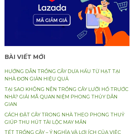
BÀI VIẾT MỚI
HƯỚNG DẪN TRỒNG CÂY DƯA HẤU TỪ HẠT TẠI
NHÀ ĐƠN GIẢN HIỆU QUẢ
TẠI SAO KHÔNG NÊN TRỒNG CÂY LƯỠI HỔ TRƯỚC
NHÀ? GIẢI MÃ QUAN NIỆM PHONG THỦY DÂN
GIAN
CÁCH ĐẶT CÂY TRONG NHÀ THEO PHONG THUỶ
GIÚP THU HÚT TÀI LỘC MAY MẮN
TẾT TRỒNG CÂY – Ý NGHĨA VÀ LỢI ÍCH CỦA VIỆC