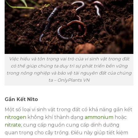
Việc hiểu và tôn trọng vai trò của vi sinh vật trong đất
có thể giúp chúng ta duy trì sự phát triển bền vững
trong nông nghiệp và bảo vệ tài nguyên đất của chúng
ta – OnlyPlants VN
Gắn Kết Nito
Một số loại vi sinh vật trong đất có khả năng gắn kết
nitrogen
không khí thành dạng
ammonium
hoặc
nitrate
, cung cấp nguồn cung cấp dinh dưỡng
quan trọng cho cây trồng. Điều này giúp tiết kiệm